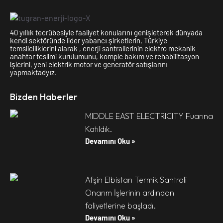
40 yıllık tecrübesiyle faaliyet konularını genişleterek dünyada
kendi sektöründe lider yabancı şirketlerin, Türkiye
temsilciliklerini alarak , enerji santrallerinin elektro mekanik
anahtar teslimi kurulumunu, komple bakım ve rehabilitasyon
işlerini, yeni elektrik motor ve generatör satışlarını
yapmaktadyız.
Bizden Haberler
MIDDLE EAST ELECTRICITY Fuarına
Katıldık.
Devamını Oku »
Afşin Elbistan Termik Santrali
Onarım İşlerinin ardından
faliyetlerine başladı.
Devamını Oku »