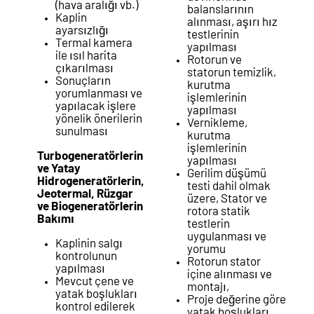
(hava aralığı vb.)
balanslarının
Kaplin
alınması, aşırı hız
ayarsızlığı
testlerinin
Termal kamera
yapılması
ile ısıl harita
Rotorun ve
çıkarılması
statorun temizlik,
Sonuçların
kurutma
yorumlanması ve
işlemlerinin
yapılacak işlere
yapılması
yönelik önerilerin
Vernikleme,
sunulması
kurutma
işlemlerinin
Turbogeneratörlerin
yapılması
ve Yatay
Gerilim düşümü
Hidrogeneratörlerin,
testi dahil olmak
Jeotermal, Rüzgar
üzere, Stator ve
ve Biogeneratörlerin
rotora statik
Bakımı
testlerin
uygulanması ve
Kaplinin salgı
yorumu
kontrolunun
Rotorun stator
yapılması
içine alınması ve
Mevcut çene ve
montajı,
yatak boşlukları
Proje değerine göre
kontrol edilerek
yatak boşlukları