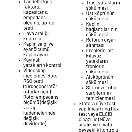
Tandelta/güç
Trust yatakların
faktörü,
sökülmesi
kapasitans,
Üst köprünün
empedans
sökülmesi
ölçümü, tip-up
Kaplin
testi
bağlantılarının
Hava aralığı
sökülmesi
kontrolu
Rotorun dışarı
Kaplin salgı ve
alınması
ayar ölçümü,
Frenlerin, alt
kaplin ayarı
kılavuz
Kaymalı
yatakların
yatakların kontrol
frenlerin
Videoskop
sökülmesi
incelemesi Rotor
Alt köprünün
RSO testi
sökülmesi
(turbogeneratör
Stator ve rotor
rotorları için)
sargılarının
Rotor empedans
temizlenmesi
ölçümü (değişik
Statora nüve testi
voltaj
yapılması (ring flux
kademelerinde,
test veya ELCID
değişik
cihazı ile) Nüve
devirlerde)
sıkılık ve cıvata
gevşeklik kontrolu