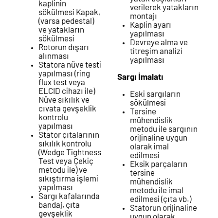
kaplinin
verilerek yatakların
sökülmesi Kapak,
montajı
(varsa pedestal)
Kaplin ayarı
ve yatakların
yapılması
sökülmesi
Devreye alma ve
Rotorun dışarı
titreşim analizi
alınması
yapılması
Statora nüve testi
yapılması (ring
Sargı İmalatı
flux test veya
ELCID cihazı ile)
Eski sargıların
Nüve sıkılık ve
sökülmesi
cıvata gevşeklik
Tersine
kontrolu
mühendislik
yapılması
metodu ile sargının
Stator çıtalarının
orijinaline uygun
sıkılık kontrolu
olarak imal
(Wedge Tightness
edilmesi
Test veya Çekiç
Eksik parçaların
metodu ile) ve
tersine
sıkıştırma işlemi
mühendislik
yapılması
metodu ile imal
Sargı kafalarında
edilmesi (çıta vb.)
bandaj, çıta
Statorun orijinaline
gevşeklik
uygun olarak