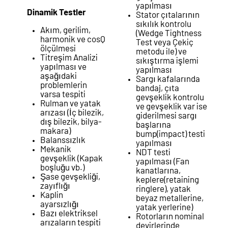
yapılması
Dinamik Testler
Stator çıtalarının
sıkılık kontrolu
Akım, gerilim,
(Wedge Tightness
harmonik ve cosQ
Test veya Çekiç
ölçülmesi
metodu ile) ve
Titreşim Analizi
sıkıştırma işlemi
yapılması ve
yapılması
aşağıdaki
Sargı kafalarında
problemlerin
bandaj, çıta
varsa tespiti
gevşeklik kontrolu
Rulman ve yatak
ve gevşeklik var ise
arızası (İç bilezik,
giderilmesi sargı
dış bilezik, bilya-
başlarına
makara)
bump(impact) testi
Balanssızlık
yapılması
Mekanik
NDT testi
gevşeklik (Kapak
yapılması (Fan
boşluğu vb.)
kanatlarına,
Şase gevşekliği,
keplere(retaining
zayıflığı
ringlere), yatak
Kaplin
beyaz metallerine,
ayarsızlığı
yatak yerlerine)
Bazı elektriksel
Rotorların nominal
arızaların tespiti
devirlerinde