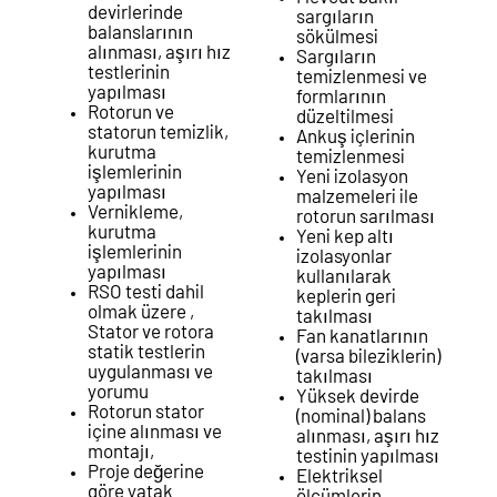
devirlerinde
sargıların
balanslarının
sökülmesi
alınması, aşırı hız
Sargıların
testlerinin
temizlenmesi ve
yapılması
formlarının
Rotorun ve
düzeltilmesi
statorun temizlik,
Ankuş içlerinin
kurutma
temizlenmesi
işlemlerinin
Yeni izolasyon
yapılması
malzemeleri ile
Vernikleme,
rotorun sarılması
kurutma
Yeni kep altı
işlemlerinin
izolasyonlar
yapılması
kullanılarak
RSO testi dahil
keplerin geri
olmak üzere ,
takılması
Stator ve rotora
Fan kanatlarının
statik testlerin
(varsa bileziklerin)
uygulanması ve
takılması
yorumu
Yüksek devirde
Rotorun stator
(nominal) balans
içine alınması ve
alınması, aşırı hız
montajı,
testinin yapılması
Proje değerine
Elektriksel
göre yatak