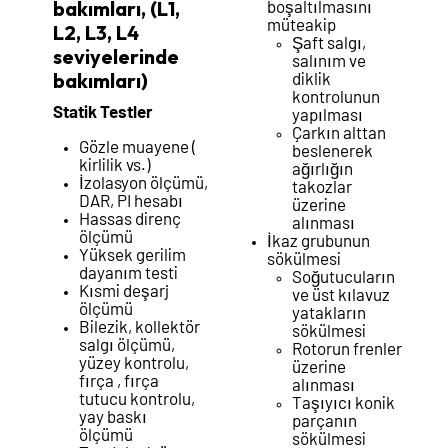
bakımları, (L1,
boşaltılmasını
müteakip
L2, L3, L4
Şaft salgı,
seviyelerinde
salınım ve
bakımları)
diklik
kontrolunun
Statik Testler
yapılması
Çarkın alttan
Gözle muayene (
beslenerek
kirlilik vs.)
ağırlığın
İzolasyon ölçümü,
takozlar
DAR, PI hesabı
üzerine
Hassas direnç
alınması
ölçümü
İkaz grubunun
Yüksek gerilim
sökülmesi
dayanım testi
Soğutucuların
Kısmi deşarj
ve üst kılavuz
ölçümü
yatakların
Bilezik, kollektör
sökülmesi
salgı ölçümü,
Rotorun frenler
yüzey kontrolu,
üzerine
fırça , fırça
alınması
tutucu kontrolu,
Taşıyıcı konik
yay baskı
parçanın
ölçümü
sökülmesi