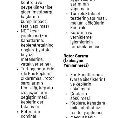
kontrolu ve
sarımının
gevşeklik var ise
yapılması
giderilmesi sargı
Tüm elektriksel
başlarına
testlerin yapılması,
bump(impact)
mekanik ölçülerin
testi yapılması
kontrolü
NDT testi
Kurutma ve
yapılması (Fan
vernikleme
kanatlarına,
işlemlerinin
keplere(retaining
tamamlanması
ringlere), yatak
beyaz
Rotor Sarımı
metallerine,
(İzolasyon
yatak yerlerine)
Yenilenmesi)
Turbogeneratörle
rde End keplerin
Fan kanatlarının,
çıkarılması, rotor
(varsa bileziklerin)
sargılarının
ve keplerin
temizliği, kep altı
sökülmesi
izolasyonların
Çıtaların
değiştirilmesi ,
sökülmesi
keplerin geri
Keplere, kanatlara,
takılması
mile tahribatsız
Rotorların
testler yapılması
nominal
Mevcut bakır