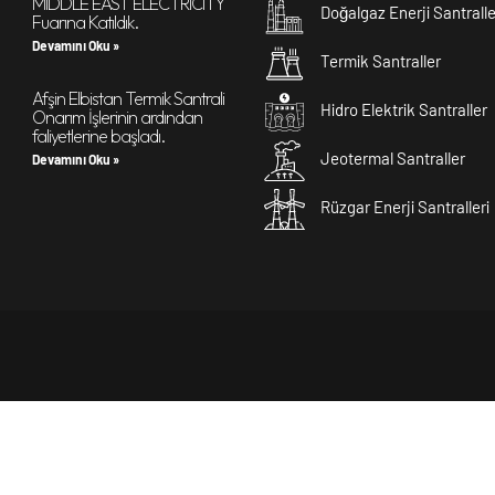
MIDDLE EAST ELECTRICITY
Doğalgaz Enerji Santralle
Fuarına Katıldık.
Devamını Oku »
Termik Santraller
Afşin Elbistan Termik Santrali
Hidro Elektrik Santraller
Onarım İşlerinin ardından
faliyetlerine başladı.
Jeotermal Santraller
Devamını Oku »
Rüzgar Enerji Santralleri