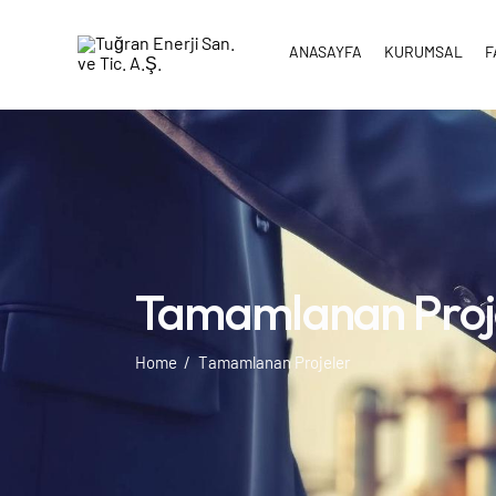
ANASAYFA
KURUMSAL
F
Tamamlanan Proj
Home
Tamamlanan Projeler