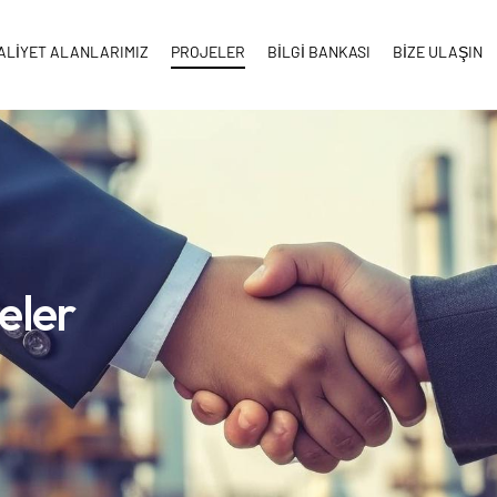
ALİYET ALANLARIMIZ
PROJELER
BİLGİ BANKASI
BİZE ULAŞIN
eler