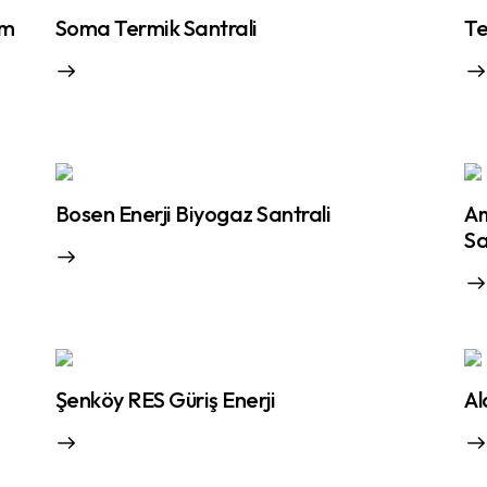
im
Soma Termik Santrali
Te
Bosen Enerji Biyogaz Santrali
Am
Sa
Şenköy RES Güriş Enerji
Al