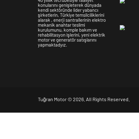
40 yıllık tecrübesiyle faaliyet
konularını genişleterek dünyada
kendi sektöründe lider yabancı
şirketlerin, Türkiye temsilciliklerini
alarak , enerji santrallerinin elektro
mekanik anahtar teslimi
kurulumunu, komple bakım ve
rehabilitasyon işlerini, yeni elektrik
motor ve generatör satışlarını
yapmaktadyız.
Tuğran Motor
© 2026. All Rights Reserved.