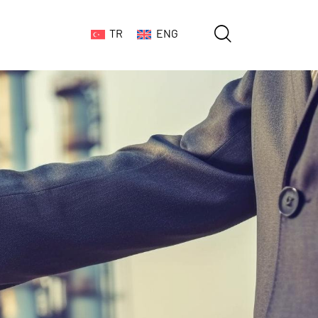
TR
ENG