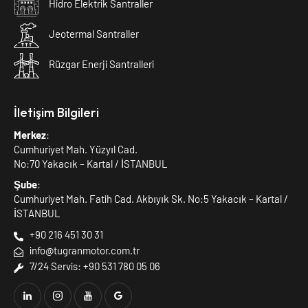
Hidro Elektrik Santraller
Jeotermal Santraller
Rüzgar Enerji Santralleri
İletişim Bilgileri
Merkez
:
Cumhuriyet Mah. Yüzyıl Cad.
No:70 Yakacık – Kartal / İSTANBUL
Şube
:
Cumhuriyet Mah. Fatih Cad. Akbıyık Sk. No:5 Yakacık – Kartal /
İSTANBUL
+90 216 451 30 31
info@tugranmotor.com.tr
7/24 Servis: +90 531 780 05 06