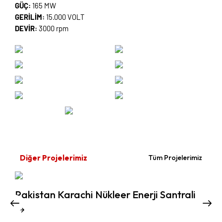
GÜÇ:
165 MW
GERİLİM:
15.000 VOLT
DEVİR:
3000 rpm
Diğer Projelerimiz
Tüm Projelerimiz
Pakistan Karachi Nükleer Enerji Santrali
Y