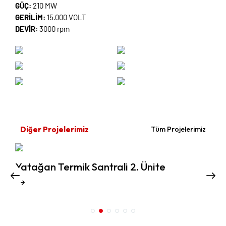
GÜÇ:
210 MW
GERİLİM:
15.000 VOLT
DEVİR:
3000 rpm
Diğer Projelerimiz
Tüm Projelerimiz
Yatağan Termik Santrali 2. Ünite
Y