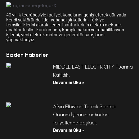
40 yıllık tecrübesiyle faaliyet konularını genişleterek dünyada
kendi sektöründe lider yabancı şirketlerin, Türkiye
temsilciliklerini alarak , enerji santrallerinin elektro mekanik
anahtar teslimi kurulumunu, komple bakım ve rehabilitasyon
işlerini, yeni elektrik motor ve generatör satışlarını
yapmaktadyız.
Bizden Haberler
MIDDLE EAST ELECTRICITY Fuarına
Katıldık.
Devamını Oku »
Afşin Elbistan Termik Santrali
Onarım İşlerinin ardından
faliyetlerine başladı.
Devamını Oku »