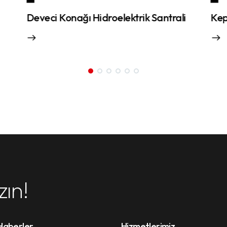
roelektrik Santrali
Kepezkaya Hidroelektrik Sa
zın!
Haberler
Hizmetlerimiz