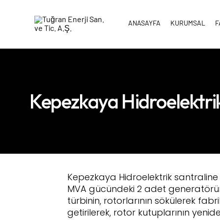
ANASAYFA
KURUMSAL
F
Kepezkaya Hidroelektrik
Kepezkaya Hidroelektrik santraline 
MVA gücündeki 2 adet generatörü
türbinin, rotorlarının sökülerek fab
getirilerek, rotor kutuplarının yenid