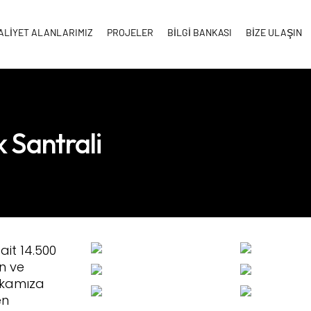
ALİYET ALANLARIMIZ
PROJELER
BİLGİ BANKASI
BİZE ULAŞIN
 Santrali
ait 14.500
n ve
rikamıza
en