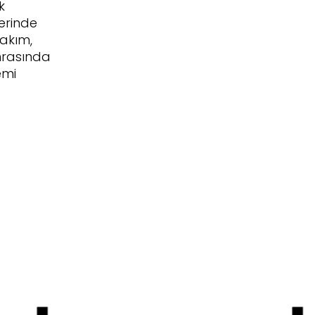
k
yerinde
akım,
nrasında
emi