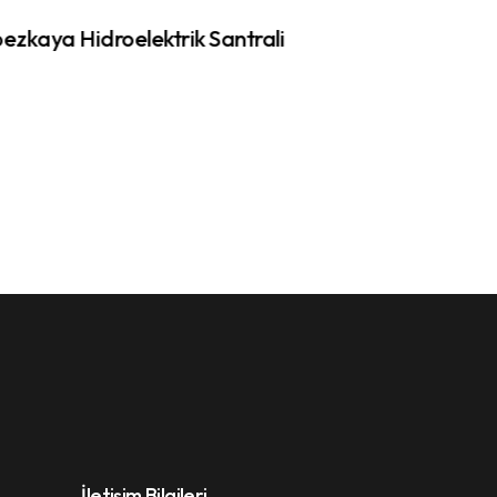
ntrali
Artvin Boydak Enerji
İletişim Bilgileri