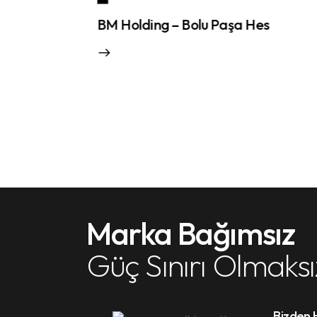
ing – Bolu Paşa Hes
Deveci Konağı Hid
Marka Bağımsız
Güç Sınırı Olmaksı
Bizden 