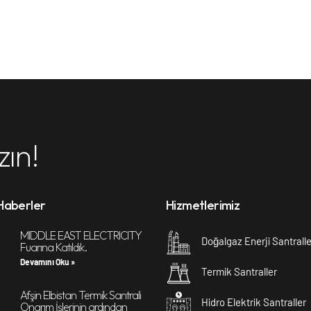
zın!
Haberler
Hizmetlerimiz
MIDDLE EAST ELECTRICITY
Doğalgaz Enerji Santralle
Fuarına Katıldık.
Devamını Oku »
Termik Santraller
Afşin Elbistan Termik Santrali
Hidro Elektrik Santraller
Onarım İşlerinin ardından