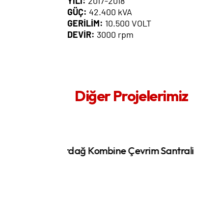
YILI:
2017-2018
GÜÇ:
42.400 kVA
GERİLİM:
10.500 VOLT
DEVİR:
3000 rpm
Diğer Projelerimiz
 Santrali
EÜAŞ Aliağa Gaz Santrali