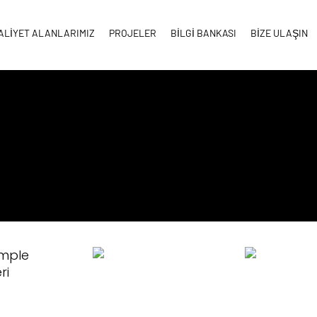
ALİYET ALANLARIMIZ
PROJELER
BİLGİ BANKASI
BİZE ULAŞIN
omple
ri