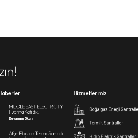
zın!
Haberler
Hizmetlerimiz
MIDDLE EAST ELECTRICITY
Doğalgaz Enerji Santralle
Fuarına Katıldık.
Devamını Oku »
Termik Santraller
Afşin Elbistan Termik Santrali
Hidro Elektrik Santraller