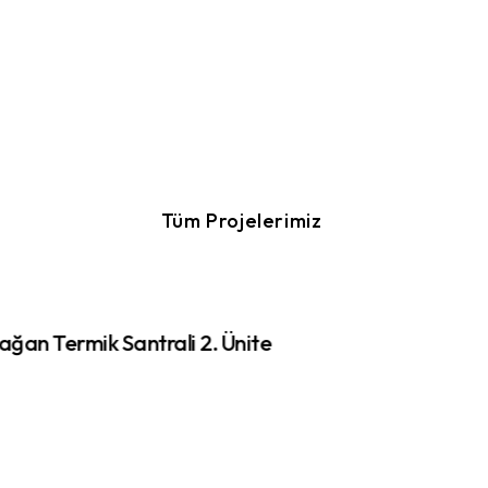
Tüm Projelerimiz
ağan Termik Santrali 2. Ünite
Yatağan Term