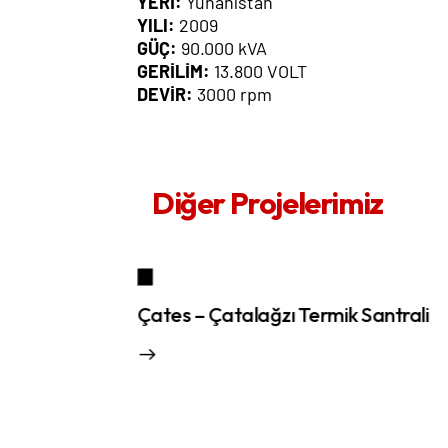
YERİ:
Yunanistan
YILI:
2009
GÜÇ:
90.000 kVA
GERİLİM:
13.800 VOLT
DEVİR:
3000 rpm
Diğer Projelerimiz
Çates – Çatalağzı Termik Santrali